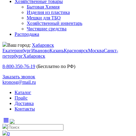
Хозяйственные товары
Бытовая Химия
Изделия из пластика
Мешки для ТБО
Хозяйственный инвентарь
Чистящие средства
Распродажа
Ваш город:
Хабаровск
Екатеринбург
Иваново
Казань
Красноярск
Москва
Санкт-
петербург
Хабаровск
8-800-350-76-19
(Бесплатно по РФ)
Заказать звонок
kronosg@mail.ru
Каталог
Прайс
Доставка
Контакты
view_headline
0