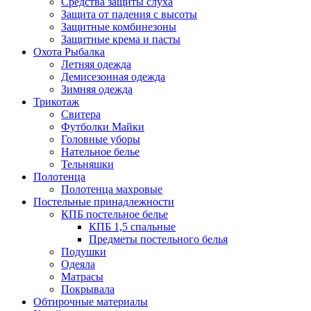
Средства защиты слуха
Защита от падения с высоты
Защитные комбинезоны
Защитные крема и пасты
Охота Рыбалка
Летняя одежда
Демисезонная одежда
Зимняя одежда
Трикотаж
Свитера
Футболки Майки
Головные уборы
Нательное белье
Тельняшки
Полотенца
Полотенца махровые
Постельные принадлежности
КПБ постельное белье
КПБ 1,5 спальные
Предметы постельного белья
Подушки
Одеяла
Матрасы
Покрывала
Обтирочные материалы