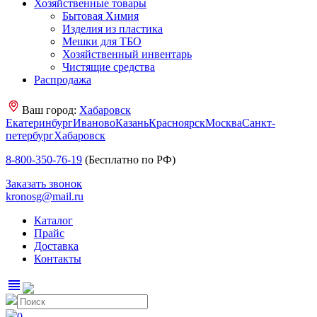
Хозяйственные товары
Бытовая Химия
Изделия из пластика
Мешки для ТБО
Хозяйственный инвентарь
Чистящие средства
Распродажа
Ваш город:
Хабаровск
Екатеринбург
Иваново
Казань
Красноярск
Москва
Санкт-
петербург
Хабаровск
8-800-350-76-19
(Бесплатно по РФ)
Заказать звонок
kronosg@mail.ru
Каталог
Прайс
Доставка
Контакты
view_headline
0