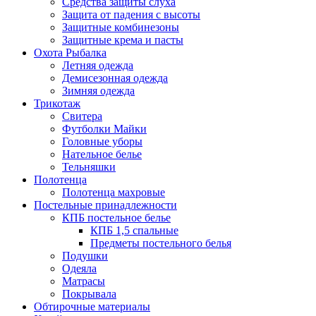
Средства защиты слуха
Защита от падения с высоты
Защитные комбинезоны
Защитные крема и пасты
Охота Рыбалка
Летняя одежда
Демисезонная одежда
Зимняя одежда
Трикотаж
Свитера
Футболки Майки
Головные уборы
Нательное белье
Тельняшки
Полотенца
Полотенца махровые
Постельные принадлежности
КПБ постельное белье
КПБ 1,5 спальные
Предметы постельного белья
Подушки
Одеяла
Матрасы
Покрывала
Обтирочные материалы