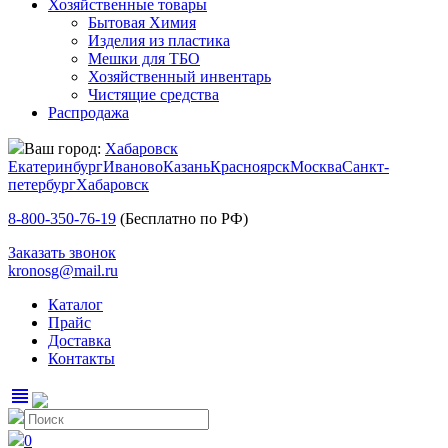
Хозяйственные товары
Бытовая Химия
Изделия из пластика
Мешки для ТБО
Хозяйственный инвентарь
Чистящие средства
Распродажа
Ваш город:
Хабаровск
Екатеринбург
Иваново
Казань
Красноярск
Москва
Санкт-
петербург
Хабаровск
8-800-350-76-19
(Бесплатно по РФ)
Заказать звонок
kronosg@mail.ru
Каталог
Прайс
Доставка
Контакты
view_headline
0