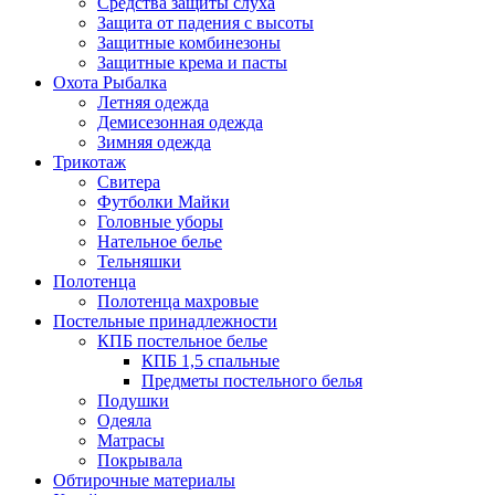
Средства защиты слуха
Защита от падения с высоты
Защитные комбинезоны
Защитные крема и пасты
Охота Рыбалка
Летняя одежда
Демисезонная одежда
Зимняя одежда
Трикотаж
Свитера
Футболки Майки
Головные уборы
Нательное белье
Тельняшки
Полотенца
Полотенца махровые
Постельные принадлежности
КПБ постельное белье
КПБ 1,5 спальные
Предметы постельного белья
Подушки
Одеяла
Матрасы
Покрывала
Обтирочные материалы