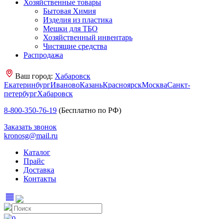
Хозяйственные товары
Бытовая Химия
Изделия из пластика
Мешки для ТБО
Хозяйственный инвентарь
Чистящие средства
Распродажа
Ваш город:
Хабаровск
Екатеринбург
Иваново
Казань
Красноярск
Москва
Санкт-
петербург
Хабаровск
8-800-350-76-19
(Бесплатно по РФ)
Заказать звонок
kronosg@mail.ru
Каталог
Прайс
Доставка
Контакты
view_headline
0