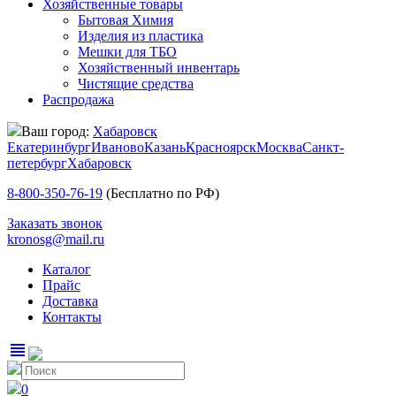
Хозяйственные товары
Бытовая Химия
Изделия из пластика
Мешки для ТБО
Хозяйственный инвентарь
Чистящие средства
Распродажа
Ваш город:
Хабаровск
Екатеринбург
Иваново
Казань
Красноярск
Москва
Санкт-
петербург
Хабаровск
8-800-350-76-19
(Бесплатно по РФ)
Заказать звонок
kronosg@mail.ru
Каталог
Прайс
Доставка
Контакты
view_headline
0