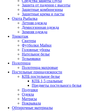
Средства защиты слуха
Защита от падения с высоты
Защитные комбинезоны
Защитные крема и пасты
Охота Рыбалка
Летняя одежда
Демисезонная одежда
Зимняя одежда
Трикотаж
Свитера
Футболки Майки
Головные уборы
Нательное белье
Тельняшки
Полотенца
Полотенца махровые
Постельные принадлежности
КПБ постельное белье
КПБ 1,5 спальные
Предметы постельного белья
Подушки
Одеяла
Матрасы
Покрывала
Обтирочные материалы