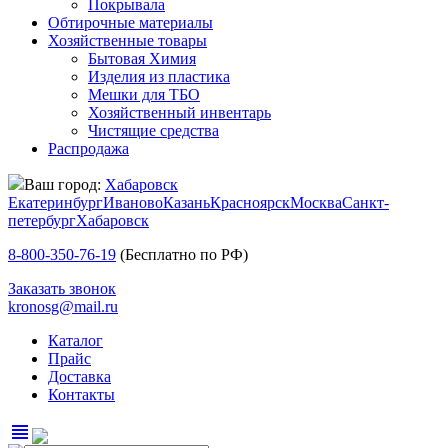
Покрывала
Обтирочные материалы
Хозяйственные товары
Бытовая Химия
Изделия из пластика
Мешки для ТБО
Хозяйственный инвентарь
Чистящие средства
Распродажа
Ваш город:
Хабаровск
Екатеринбург
Иваново
Казань
Красноярск
Москва
Санкт-
петербург
Хабаровск
8-800-350-76-19
(Бесплатно по РФ)
Заказать звонок
kronosg@mail.ru
Каталог
Прайс
Доставка
Контакты
view_headline